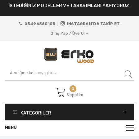
İSTENİLEN ÖLÇÜ VE RENKLERDE ÜRÜN TASARIMI
YAPIYORUZ.
05496560105
|
INSTAGRAM'DA TAKİP ET
Giriş Yap / Üye Ol
0
Sepetim
KATEGORİLER