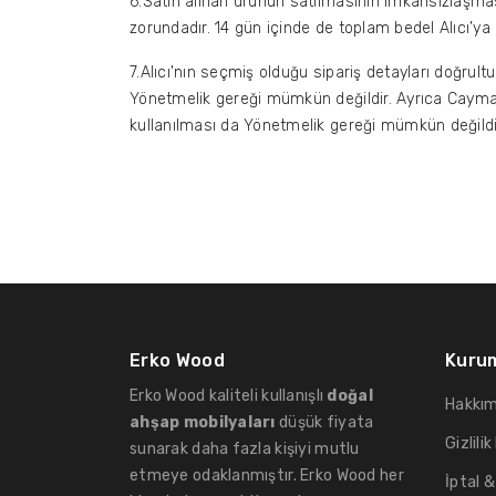
6.Satın alınan ürünün satılmasının imkansızlaşmas
zorundadır. 14 gün içinde de toplam bedel Alıcı’ya
7.Alıcı'nın seçmiş olduğu sipariş detayları doğrult
Yönetmelik gereği mümkün değildir. Ayrıca Cayma h
kullanılması da Yönetmelik gereği mümkün değildi
Erko Wood
Kuru
Erko Wood kaliteli kullanışlı
doğal
Hakkım
ahşap mobilyaları
düşük fiyata
Gizlilik
sunarak daha fazla kişiyi mutlu
etmeye odaklanmıştır. Erko Wood her
İptal &