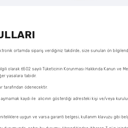
ULLARI
tronik ortamda sipariş verdiğiniz takdirde, size sunulan ön bilgil
 ile ilgili olarak 6502 sayılı Tüketicinin Korunması Hakkında Kanun ve
ğer yasalara tabidir.
ar tarafından ödenecektir.
 aşmamak kaydı ile alıcının gösterdiği adresteki kişi ve/veya kuruluş
en niteliklere uygun ve varsa garanti belgesi, kullanım klavuzu gibi be