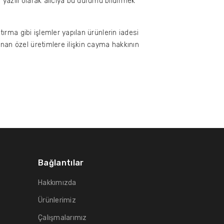
yazılı olarak alıcıya bu durumu bildirmek
ırma gibi işlemler yapılan ürünlerin iadesi
nan özel üretimlere ilişkin cayma hakkının
Bağlantılar
Hakkımızda
Ürünlerimiz
Çalışmalarımız