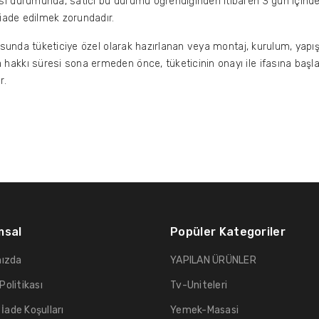
ı durumunda, satıcı bu durumu öğrendiğinden itibaren 3 gün içinde 
 iade edilmek zorundadır.
usunda tüketiciye özel olarak hazırlanan veya montaj, kurulum, yapışt
akkı süresi sona ermeden önce, tüketicinin onayı ile ifasına başla
r.
msal
Popüler Kategoriler
ızda
YAPILAN ÜRÜNLER
 Politikası
Tv-Uniteleri
 İade Koşulları
Yemek-Masasi