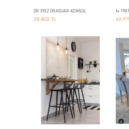
DR 3132 DRASUAR-KONSOL
tv 178
28,802 TL
62,91