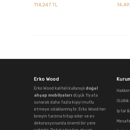
114,247 TL
74,49
Erko Wood
Kuru
Erko Wood kaliteli kullanışlı
doğal
Hakkım
ahşap mobilyaları
düşük fiyata
Gizlilik
sunarak daha fazla kişiyi mutlu
etmeye odaklanmıştır. Erko Wood her
İptal &
bireyin tarzına hitap eder ve ev
Mesafe
dekorasyonunda önemli bir yere