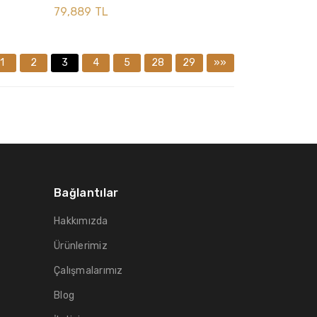
79,889 TL
1
2
3
4
5
28
29
»»
Bağlantılar
Hakkımızda
Ürünlerimiz
Çalışmalarımız
Blog