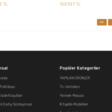
2 TL
122,927 TL
««
msal
Popüler Kategoriler
ızda
YAPILAN ÜRÜNLER
 Politikası
Tv-Uniteleri
 İade Koşulları
Yemek-Masasi
li Satış Sözleşmesi
Kitaplik-Modelleri