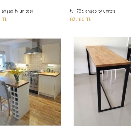
7 ahşap tv unıtesı
tv 1786 ahşap tv unıtesı
1 TL
83,186 TL