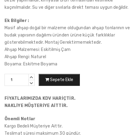
bezle yapılmalıdır, kimyasal ürün temasından kesinlikle
kaçınılmalıdır. Su ve diğer sıvılarla direkt teması uygun değildir.
Ek Bilgiler :
Masif ahşap doğal bir malzeme olduğundan ahşap tonlarının ve
budak yapısının dağılımı üründen ürüne küçük farklılıklar
gösterebilmektedir. Montaj Gerektirmemektedir.
Ahşap Malzemesi: Eskitilmiş Çam
Ahşap Rengi: Naturel
Boyama: Eskitme Boyama
Sepete Ekle
FİYATLARIMIZDA KDV HARİÇTİR.
NAKLİYE MÜŞTERİYE AİTTİR.
Önemli Notlar
Kargo Bedeli Müşteriye Aittir.
Teslimat süresi maksimum 30 gündür.