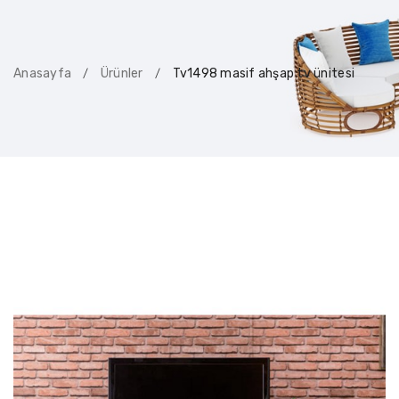
Anasayfa
Ürünler
Tv1498 masif ahşap tv ünitesi
/
/