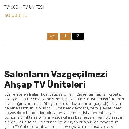
TV1600 – TV ÜNİTESİ
60,000 TL
««
1
2
Salonların Vazgeçilmezi
Ahşap TV Üniteleri
Evin en önemli alanı kuşkusuz salonlar... Diğer tüm kapıları kapatıp
gizleyebilirsiniz ama salon sizin sergi alanınız. Büyün misafirlerinizi
orada ağırlıyorsunuz. Öte yandan, en fazla zaman geçirdiğiniz yer
de yine salonunuz oluyor. Bu da hem dekoratif, hem işlevsel hem
de zevklere hitap eden bir salon tasarımını daha önemli kılıyor.
Bununla birlikte salonların vazgeçilmez bazı eşyaları var. Bunlardan
biri de TV üniteleri... Yeni nesil televizyonlarla birlikte hayatımıza
giren TV üniteleri artık en önemli ev eşyaları arasında yer alıyor.