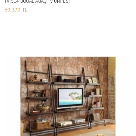
TV1504 DOĞAL AĞAÇ TV ÜNİTESİ
50,370 TL