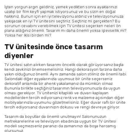
İşten yorgun argın geldiniz, yemek yedikten sonra ayaklarınızı
uzatıp bir film keyfi yapmak istiyorsunuz ve bu sizin en doğal
hakkınız. Bunun için en iyi televizyonu aldınız ve televizyonunuza
yakışacak en iyi TV ünitesini seçtiniz. Seçtiniz mi gerçekten? Bu
sorunun cevabını verebilmek için TV ünitesi seçerken neleri ön
plana aldığınız önemli. Tasarım mı daha önemli yoksa işlevsellik mi?
Yoksa her ikisi birden mi?
TV ünitesinde önce tasarım
diyenler
TV ünitesi satın alırken tasarımı öncelik olarak görüyorsanız başta
kendi zevkinizi önemsemelisiniz. Hangi dekorasyon tarzına daha
yakın olduğunuz önemli. Aynı zamanda salon stiliniz de önemli tabi.
Salondaki diğer eşyalarınızla uyumsuz bir ünite seçerseniz
dekoratif anlamda bir ahenk yakalamanız da mümkün olmaz.
Bununla birlikte seçtiğiniz tasarımın televizyonunuzla da uygun
olması gerekiyor. TV ünitenizi kitaplıklı ve duvarı kaplayan
modellerden tercih ediyorsanız renk ve malzeme açısından diğer
mobilyalarınızla uyumunu gözetmelisiniz. Eğer duvar raflı bir ünite
tercih ediyorsanız duvarınızın dokusu ve rengi devreye giriyor.
Tasarım da boyutlar da önemli unutmayın! Salonunuzun
metrekarelerine ve televizyon ebadınıza uygun bir TV ünitesi
modeli seçmezseniz paranızı da zamanınızı da boşa harcamış
olursunuz.