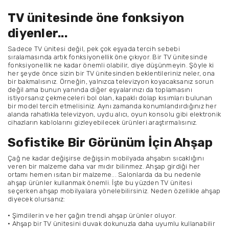
TV ünitesinde öne fonksiyon
diyenler...
Sadece TV ünitesi değil, pek çok eşyada tercih sebebi
sıralamasında artık fonksiyonellik öne çıkıyor. Bir TV ünitesinde
fonksiyonellik ne kadar önemli olabilir, diye düşünmeyin. Şöyle ki
her şeyde önce sizin bir TV ünitesinden beklentileriniz neler, ona
bir bakmalısınız. Örneğin, yalnızca televizyon koyacaksanız sorun
değil ama bunun yanında diğer eşyalarınızı da toplamasını
istiyorsanız çekmeceleri bol olan, kapaklı dolap kısımları bulunan
bir model tercih etmelisiniz. Aynı zamanda konumlandırdığınız her
alanda rahatlıkla televizyon, uydu alıcı, oyun konsolu gibi elektronik
cihazların kablolarını gizleyebilecek ürünleri araştırmalısınız.
Sofistike Bir Görünüm İçin Ahşap
Çağ ne kadar değişirse değişsin mobilyada ahşabın sıcaklığını
veren bir malzeme daha var mıdır bilinmez. Ahşap girdiği her
ortamı hemen ısıtan bir malzeme... Salonlarda da bu nedenle
ahşap ürünler kullanmak önemli. İşte bu yüzden TV ünitesi
seçerken ahşap mobilyalara yönelebilirsiniz. Neden özellikle ahşap
diyecek olursanız:
• Şimdilerin ve her çağın trendi ahşap ürünler oluyor.
• Ahşap bir TV ünitesini duvak dokunuzla daha uyumlu kullanabilir