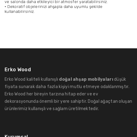
ve salonda daha etkileyici bir atmosfer yaratabilirsiniz.
• Dekoratif objelerinizi ahşapla daha uyumlu şekilde
kullanabilirsiniz.
Erko Wood
Erko Wood kaliteli kullanışlı
doğal ahşap mobilyaları
düşük
fiyata sunarak daha fazla kişiyi mutlu etmeye odaklanmıştır.
Erko Wood her bireyin tarzına hitap eder ve ev
dekorasyonunda önemli bir yere sahiptir. Doğal ağaçtan oluşan
ürünlerimiz kullanışlı ve sağlam üretilmektedir.
Kurumsal