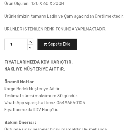
Ürün Ölçüleri : 120 X 60 X 200H
Ürünlerimizin tamamı Ladin ve Çam ağacından üretilmektedir.
ÜRÜNLER İSTENİLEN RENK TONUNDA YAPILMAKTADIR.
Sepete Ekle
FİYATLARIMIZDA KDV HARİÇTİR.
NAKLİYE MÜŞTERİYE AİTTİR.
Önemli Notlar
Kargo Bedeli Müşteriye Aittir.
Teslimat süresi maksimum 30 gündür.
WhatsApp sipariş hattımız 05496560105
Fiyatlarımızda KDV Hariç'tir.
Bakım Önerisi :
Üstünde sıcak nesneler bırakılmamalıdır. Dış mekanda