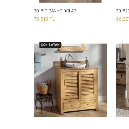
BD1810 BANYO DOLABI
BD182
70,518 TL
46,33
ÇOK SATAN