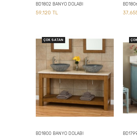
BD1802 BANYO DOLABI
BD180
59,120 TL
37,65
ÇOK SATAN
ÇO
BD1800 BANYO DOLABI
BD179