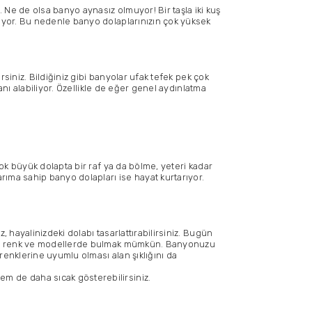
 Ne de olsa banyo aynasız olmuyor! Bir taşla iki kuş
luyor. Bu nedenle banyo dolaplarınızın çok yüksek
rsiniz. Bildiğiniz gibi banyolar ufak tefek pek çok
anı alabiliyor. Özellikle de eğer genel aydınlatma
ok büyük dolapta bir raf ya da bölme, yeteri kadar
rıma sahip banyo dolapları ise hayat kurtarıyor.
 hayalinizdeki dolabı tasarlattırabilirsiniz. Bugün
rklı renk ve modellerde bulmak mümkün. Banyonuzu
enklerine uyumlu olması alan şıklığını da
m de daha sıcak gösterebilirsiniz.