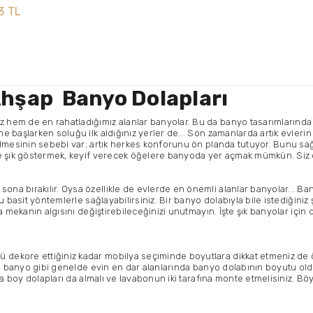
3 TL
 Ahşap Banyo Dolapları
em de en rahatladığımız alanlar banyolar. Bu da banyo tasarımlarında ne
başlarken soluğu ilk aldığınız yerler de... Son zamanlarda artık evlerin 
elmesinin sebebi var; artık herkes konforunu ön planda tutuyor. Bunu s
ve şık göstermek, keyif verecek öğelere banyoda yer açmak mümkün. Siz 
a bırakılır. Oysa özellikle de evlerde en önemli alanlar banyolar... Ban
basit yöntemlerle sağlayabilirsiniz. Bir banyo dolabıyla bile istediğiniz şık
a mekanın algısını değiştirebileceğinizi unutmayın. İşte şık banyolar için
ekore ettiğiniz kadar mobilya seçiminde boyutlara dikkat etmeniz de ö
kle banyo gibi genelde evin en dar alanlarında banyo dolabının boyutu 
ra boy dolapları da almalı ve lavabonun iki tarafına monte etmelisiniz. Böy