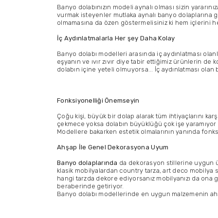
Banyo dolabınızın modeli aynalı olması sizin yararınız
vurmak isteyenler mutlaka aynalı banyo dolaplarına g
olmamasına da özen göstermelisiniz ki hem içlerini h
İç Aydınlatmalarla Her şey Daha Kolay
Banyo dolabı modelleri arasında iç aydınlatması olanlar
eşyanın ve ıvır zıvır diye tabir ettiğimiz ürünlerin de
dolabın içine yeteli olmuyorsa... İç aydınlatması olan 
Fonksiyonelliği Önemseyin
Çoğu kişi, büyük bir dolap alarak tüm ihtiyaçlarını ka
çekmece yoksa dolabın büyüklüğü çok işe yaramıyor çün
Modellere bakarken estetik olmalarının yanında fonk
Ahşap İle Genel Dekorasyona Uyum
Banyo dolaplarında
da dekorasyon stillerine uygun ürü
klasik mobilyalardan country tarza, art deco mobily
hangi tarzda dekore ediyorsanız mobilyanızı da ona gö
beraberinde getiriyor.
Banyo dolabı modellerinde en uygun malzemenin ahşap