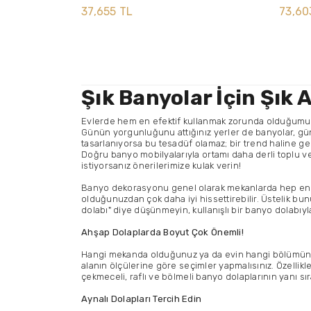
37,655 TL
73,60
Şık Banyolar İçin Şık
Evlerde hem en efektif kullanmak zorunda olduğumuz h
Günün yorgunluğunu attığınız yerler de banyolar, güne 
tasarlanıyorsa bu tesadüf olamaz; bir trend haline g
Doğru banyo mobilyalarıyla ortamı daha derli toplu 
istiyorsanız önerilerimize kulak verin!
Banyo dekorasyonu genel olarak mekanlarda hep en son
olduğunuzdan çok daha iyi hissettirebilir. Üstelik bunu 
dolabı" diye düşünmeyin, kullanışlı bir banyo dolabıyl
Ahşap Dolaplarda Boyut Çok Önemli!
Hangi mekanda olduğunuz ya da evin hangi bölümünü d
alanın ölçülerine göre seçimler yapmalısınız. Özelli
çekmeceli, raflı ve bölmeli banyo dolaplarının yanı sı
Aynalı Dolapları Tercih Edin