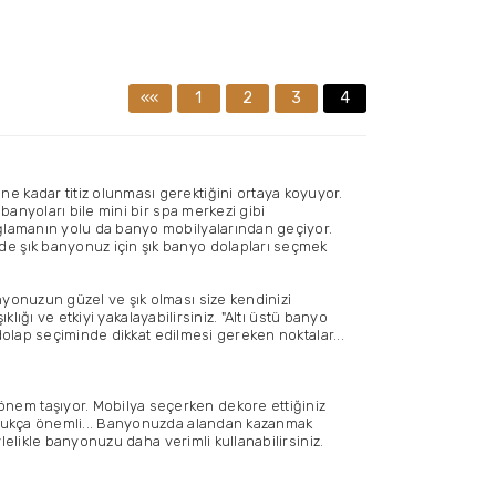
««
1
2
3
4
 kadar titiz olunması gerektiğini ortaya koyuyor.
banyoları bile mini bir spa merkezi gibi
ağlamanın yolu da banyo mobilyalarından geçiyor.
de şık banyonuz için şık banyo dolapları seçmek
yonuzun güzel ve şık olması size kendinizi
lığı ve etkiyi yakalayabilirsiniz. "Altı üstü banyo
 dolap seçiminde dikkat edilmesi gereken noktalar...
nem taşıyor. Mobilya seçerken dekore ettiğiniz
oldukça önemli... Banyonuzda alandan kazanmak
lelikle banyonuzu daha verimli kullanabilirsiniz.