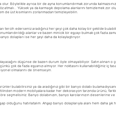
a olur. Böylelikle ayrıca bir de ayna konumlandırmak zorunda kalmazsınız.
öz atmalı... Yüksek ya da karmaşık depolama alanlarını temizlemek zor o
em de üst kısımlarını zorlanmadan temizleyebilin.
ı tercih ederseniz aradığınız her şeyi çok daha kolay bir şekilde bulabili
 konumlandırıldığı alanlar ve bazen minicik bir eşyayı bulmak çok fazla zam
banyo dolapları ise her şeyi daha da kolaylaştırıyor.
rşılayacağını düşünse de bazen durum öyle olmayabiliyor. Satın alınan o ç
kü çok da fazla eşyanızı almıyor. Her noktasını kullanabildiğiniz iç tasa
siyonel olmalarını de önemseyin.
nler bulabilirsiniz ya da aradığınız gibi bir banyo dolabı bulamadıysanız,
a stilinden modern mobilyalara kadar her dekorasyon tarzında ürünü, fa
re seçmelisiniz. Banyo dolabınızın, banyo karolarınızın desenlerine ve r
 olduğunu hatırlatalım. Ahşap banyo dolaplarıyla alanı hem daha şık he